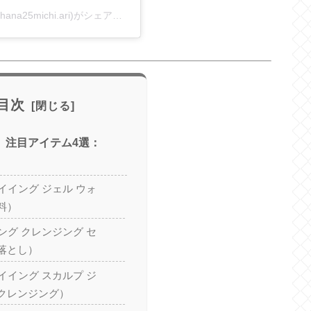
本音で選ぶ！コスパ&お得アイテム徹底レビュー(@hana25michi.ari)がシェアした投稿
目次
st）注目アイテム4選：
ァイイング ジェル ウォ
料）
リング クレンジング セ
落とし）
ァイイング スカルプ ジ
クレンジング）