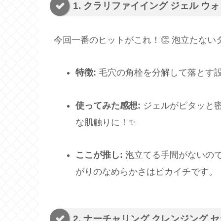
1. クラリファイイング ジェル ウ
今回一番のヒットがこれ！👏 泡立たな
特徴:
毛穴の角栓を分解して落とす
使ってみた感想:
ジェルがピタッと
な肌触りに！✨
ここが推し:
泡立てる手間がないの
がりのなめらかさはピカイチです。
2. ナーチャリング クレンジング