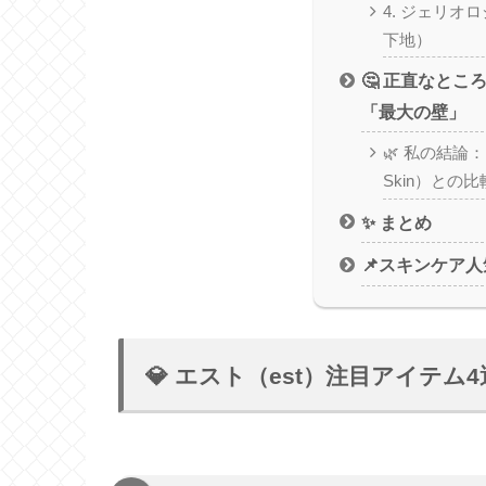
4. ジェリオ
下地）
🤔 正直なと
「最大の壁」
🌿 私の結論：
Skin）との比
✨ まとめ
📌スキンケア
💎 エスト（est）注目アイテム