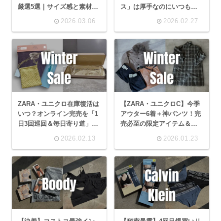
厳選5選｜サイズ感と素材を
ス」は厚手なのにいつもの
徹底レビュー
靴が履ける神品。
2026.03.06
2026.02.27
ZARA・ユニクロ在庫復活は
【ZARA・ユニクロC】今季
いつ？オンライン完売を「1
アウター6着＋神パンツ！完
日3回巡回＆毎日寄り道」で
売必至の限定アイテム＆サ
勝ち取った執念の戦利品レ
イズ感徹底レビュー✨
2026.02.13
2026.01.23
ポ