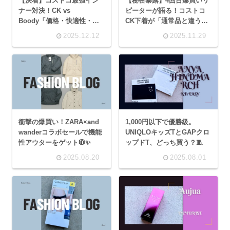
【決着】コストコ最強イン
【秘密暴露】4回目爆買いリ
ナー対決！CK vs
ピーターが語る！コストコ
Boody「価格・快適性・耐
CK下着が「通常品と違う」
久性」4回目リピーターが本
3つの理由と価格の真実
2025.12.12
2025.11.29
音比較
衝撃の爆買い！ZARA×and
1,000円以下で優勝級。
wanderコラボセールで機能
UNIQLOキッズTとGAPクロ
性アウターをゲット🧥✨
ップドT、どっち買う？🧵
2025.08.20
2025.08.01