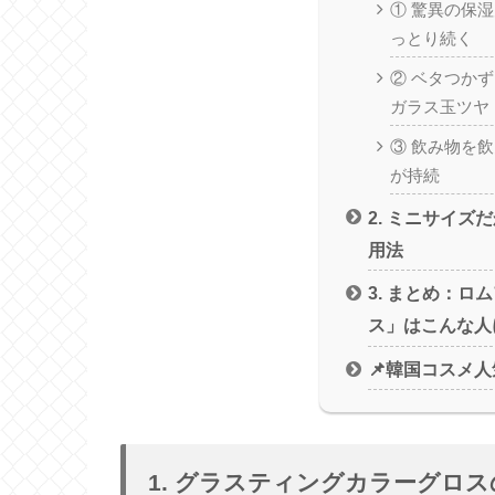
① 驚異の保
っとり続く
② ベタつか
ガラス玉ツヤ
③ 飲み物を
が持続
2. ミニサイズ
用法
3. まとめ：ロ
ス」はこんな人
📌韓国コスメ
1. グラスティングカラーグロ