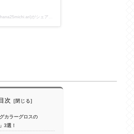
本音で選ぶ！コスパ&お得アイテム徹底レビュー(@hana25michi.ari)がシェアした投稿
目次
ングカラーグロスの
」3選！