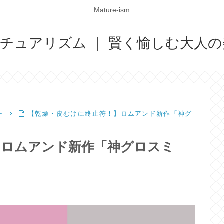
Mature-ism
ismマチュアリズム ｜ 賢く愉しむ大
ー
【乾燥・皮むけに終止符！】ロムアンド新作「神グ
】ロムアンド新作「神グロスミ