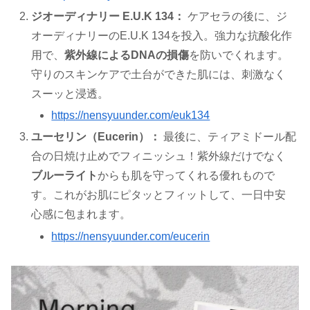
ジオーディナリー E.U.K 134：
ケアセラの後に、ジ
オーディナリーのE.U.K 134を投入。強力な抗酸化作
用で、
紫外線によるDNAの損傷
を防いでくれます。
守りのスキンケアで土台ができた肌には、刺激なく
スーッと浸透。
https://nensyuunder.com/euk134
ユーセリン（Eucerin）：
最後に、ティアミドール配
合の日焼け止めでフィニッシュ！紫外線だけでなく
ブルーライト
からも肌を守ってくれる優れもので
す。これがお肌にピタッとフィットして、一日中安
心感に包まれます。
https://nensyuunder.com/eucerin