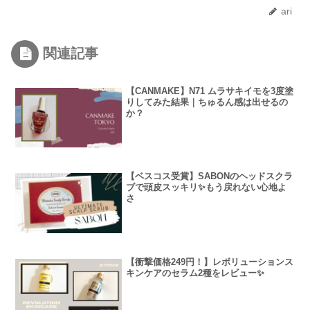
ari
関連記事
【CANMAKE】N71 ムラサキイモを3度塗
りしてみた結果｜ちゅるん感は出せるの
か？
【ベスコス受賞】SABONのヘッドスクラ
ブで頭皮スッキリ✨もう戻れない心地よ
さ
【衝撃価格249円！】レボリューションス
キンケアのセラム2種をレビュー✨