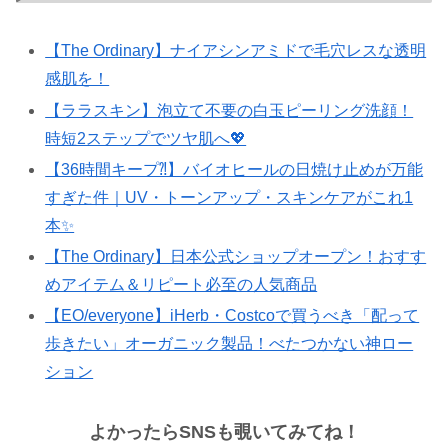
【The Ordinary】ナイアシンアミドで毛穴レスな透明
感肌を！
【ララスキン】泡立て不要の白玉ピーリング洗顔！
時短2ステップでツヤ肌へ💖
【36時間キープ⁈】バイオヒールの日焼け止めが万能
すぎた件｜UV・トーンアップ・スキンケアがこれ1
本✨
【The Ordinary】日本公式ショップオープン！おすす
めアイテム＆リピート必至の人気商品
【EO/everyone】iHerb・Costcoで買うべき「配って
歩きたい」オーガニック製品！べたつかない神ロー
ション
よかったらSNSも覗いてみてね！