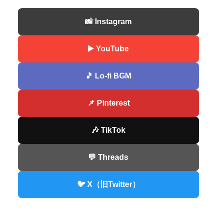
📸 Instagram
▶️ YouTube
🎵 Lo-fi BGM
📌 Pinterest
🎶 TikTok
💬 Threads
🐦 X（旧Twitter）